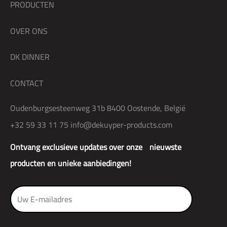
PRODUCTEN
OVER ONS
DK DINNER
CONTACT
Oudenburgsesteenweg 31b 8400 Oostende, België
+32 59 33 11 75
info@dekuyper-products.com
Ontvang exclusieve updates over onze nieuwste
producten en unieke aanbiedingen!