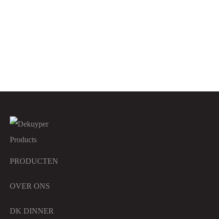
4X65ST DU
POCHET DUNILETTO
POCHET DUNILETTO
GREIGE 40X48CM 4X50ST
CHAMPAGNE 40X48CM
DU
4X50ST DU
PRODUCTEN
OVER ONS
DK DINNER