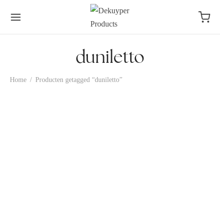
duniletto
Home
/
Producten getagged “duniletto”
POCHET DUNILETTO WIT
40X48CM 4X50ST DU
POCHET DUNILETTO
SLIM ZWART 40X33CM