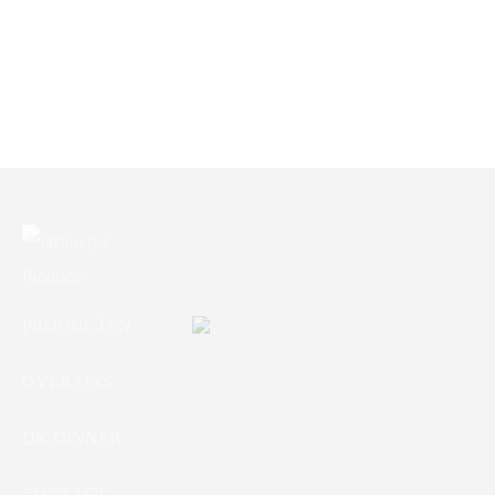
KLUIS TRUSTEE
COMPACT
355X195X270MM
PRODUCTEN
OVER ONS
DK DINNER
CONTACT