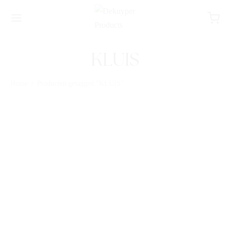
KLUIS
Home
/
Producten getagged “KLUIS”
KLUIS MODEL 698 BS20
20X31X20CM
KLUIS MODEL LAPTOP
NEW EDITION
200X420X380MM