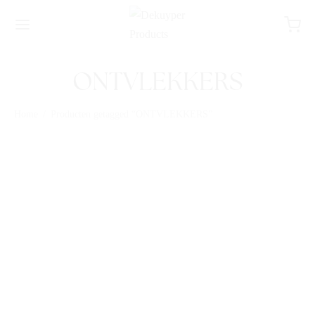
ONTVLEKKERS
Home
/
Producten getagged “ONTVLEKKERS”
SUPER ONTVLEKKER 5L
ONTVLEKKER ACTIVUS
DESTAIN 750ML PROF
LINE