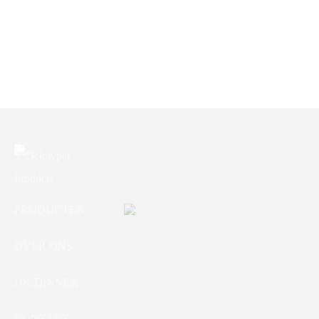
CITROLAN
ONTVLEKKER 20KG
PRODUCTEN
OVER ONS
DK DINNER
CONTACT