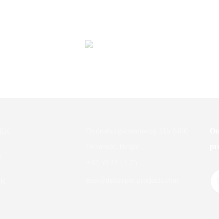
VILEDA SCHUURLAP GROE
6MX14CM
 3M/BRITE NR961
F
Oudenburgsesteenweg 31b 8400
On
EN
Oostende, België
pr
S
+32 59 33 11 75
info@dekuyper-products.com
ER