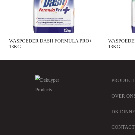
WASPOEDER DASH FORMULA PRO+
WASPOEDER
13KG
13KG
PRODUCT
OVER ON
DK DINN
CONTACT