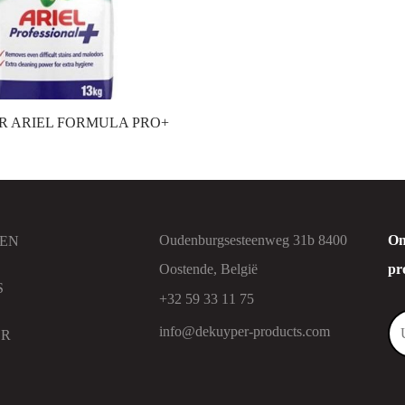
 ARIEL FORMULA PRO+
Oudenburgsesteenweg 31b 8400
On
EN
Oostende, België
pr
S
+32 59 33 11 75
info@dekuyper-products.com
ER