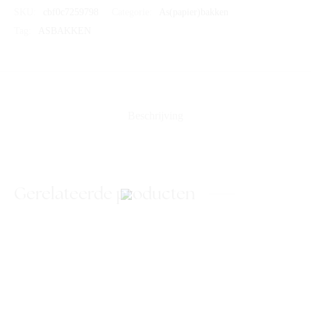
SKU:
cbf0c7259798
Categorie:
As(papier)bakken
Tag:
ASBAKKEN
Beschrijving
Gerelateerde producten