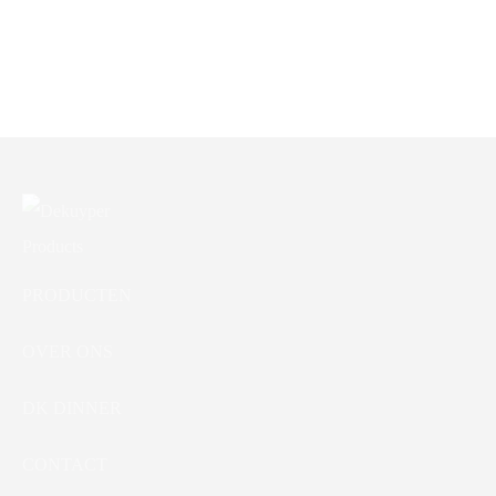
ASBAK ZAND OP VOET
DIA 41CM ROND ROOD
ASPAPIERBAK
ANTRACIET VIERKANT
70L
PRODUCTEN
OVER ONS
DK DINNER
CONTACT