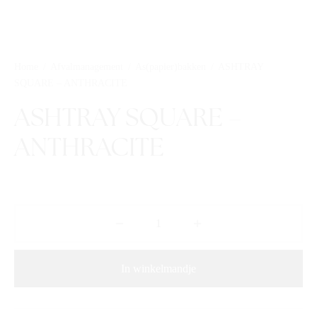
Home
/
Afvalmanagement
/
As(papier)bakken
/
ASHTRAY
SQUARE – ANTHRACITE
ASHTRAY SQUARE –
ANTHRACITE
In winkelmandje