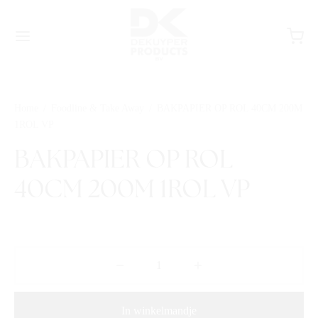
Home
/
Foodline & Take Away
/
BAKPAPIER OP ROL 40CM 200M
1ROL VP
BAKPAPIER OP ROL
40CM 200M 1ROL VP
In winkelmandje