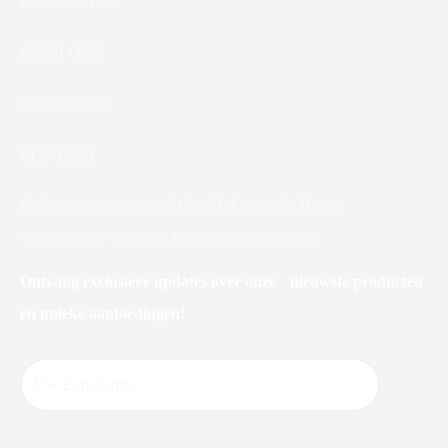
PRODUCTEN
OVER ONS
DK DINNER
CONTACT
Oudenburgsesteenweg 31b 8400 Oostende, België
+32 59 33 11 75
info@dekuyper-products.com
Ontvang exclusieve updates over onze nieuwste producten
en unieke aanbiedingen!