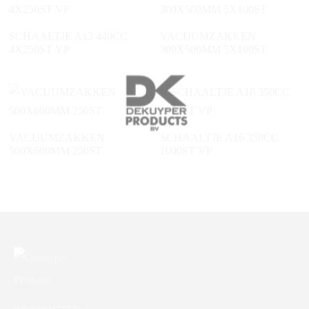
SCHAALTJE A13 440CC
VACUUMZAKKEN
4X250ST VP
300X500MM 5X100ST
VACUUMZAKKEN
SCHAALTJE A16 350CC
500X600MM 250ST
1000ST VP