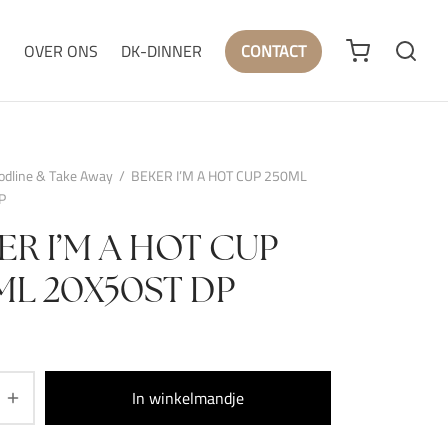
N
OVER ONS
DK-DINNER
CONTACT
odline & Take Away
/
BEKER I’M A HOT CUP 250ML
P
ER I’M A HOT CUP
ML 20X50ST DP
In winkelmandje