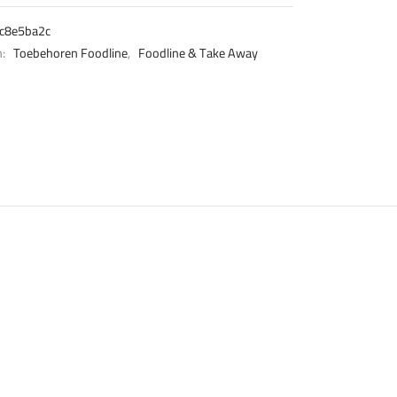
c8e5ba2c
n:
Toebehoren Foodline
,
Foodline & Take Away