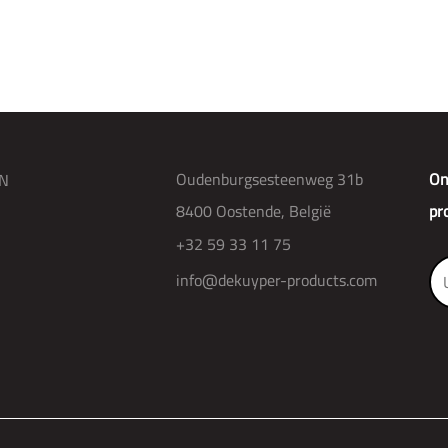
Oudenburgsesteenweg 31b
On
N
8400 Oostende, België
pr
+32 59 33 11 75
info@dekuyper-products.com
R