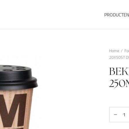
PRODUCTE
Home
/
Fo
20X50ST D
BEK
250