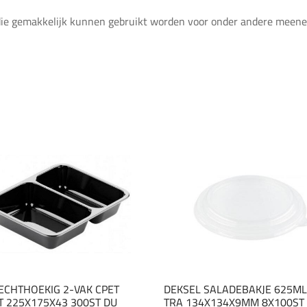
die gemakkelijk kunnen gebruikt worden voor onder andere meenee
ECHTHOEKIG 2-VAK CPET
DEKSEL SALADEBAKJE 625ML
 225X175X43 300ST DU
TRA 134X134X9MM 8X100ST