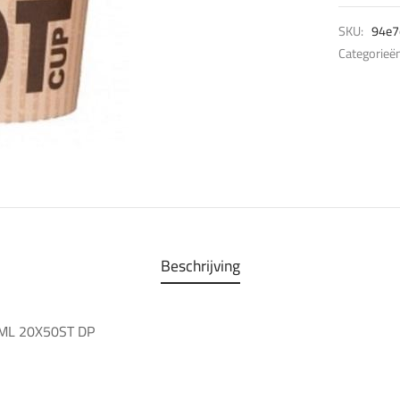
SKU:
94e7
Categorieë
Beschrijving
0ML 20X50ST DP