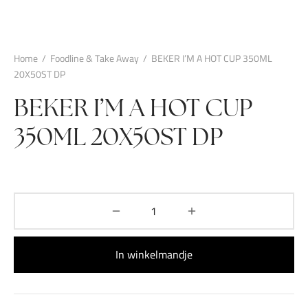
Home
/
Foodline & Take Away
/
BEKER I’M A HOT CUP 350ML
20X50ST DP
BEKER I’M A HOT CUP
350ML 20X50ST DP
In winkelmandje