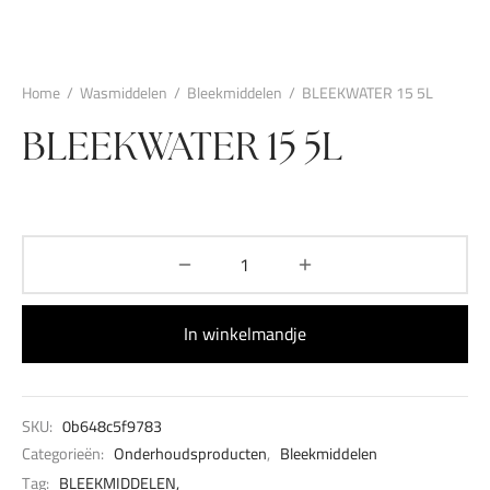
Home
/
Wasmiddelen
/
Bleekmiddelen
/
BLEEKWATER 15 5L
BLEEKWATER 15 5L
In winkelmandje
SKU:
0b648c5f9783
Categorieën:
Onderhoudsproducten
,
Bleekmiddelen
Tag:
BLEEKMIDDELEN,