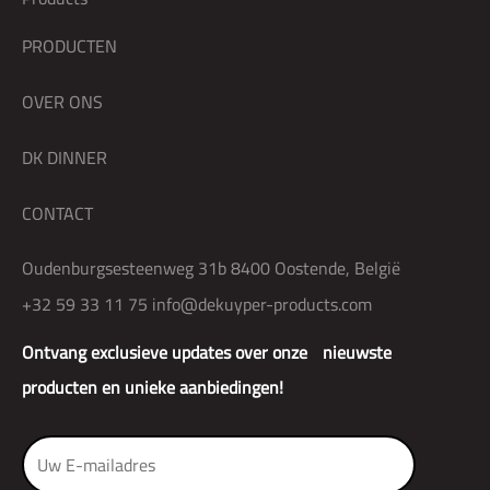
PRODUCTEN
OVER ONS
DK DINNER
CONTACT
Oudenburgsesteenweg 31b 8400 Oostende, België
+32 59 33 11 75
info@dekuyper-products.com
Ontvang exclusieve updates over onze nieuwste
producten en unieke aanbiedingen!