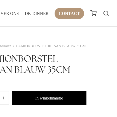
OVER ONS
DK-DINNER
CONTACT
terialen
/
CAMIONBORSTEL RILSAN BLAUW 35CM
IONBORSTEL
SAN BLAUW 35CM
In winkelmandje