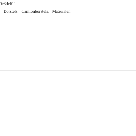
0e3dcf0f
:
Borstels
,
Camionborstels
,
Materialen