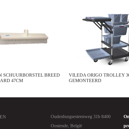
N SCHUURBORSTEL BREED
VILEDA ORIGO TROLLEY 3
HARD 47CM
GEMONTEERD
Oudenburgsesteenweg 31b 8400
On
EN
Oostende, België
pr