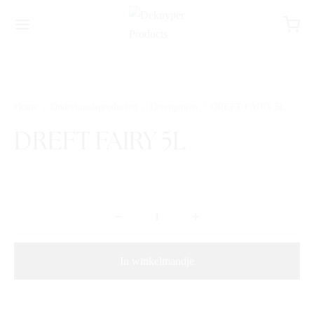
Home
/
Onderhoudsproducten
/
Detergenten
/
DREFT FAIRY 5L
DREFT FAIRY 5L
In winkelmandje