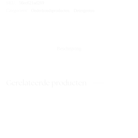
SKU:
56ec621ad269
Categorieën:
Onderhoudsproducten
,
Detergenten
Beschrijving
Gerelateerde producten
BLEEKWATER 15 5L