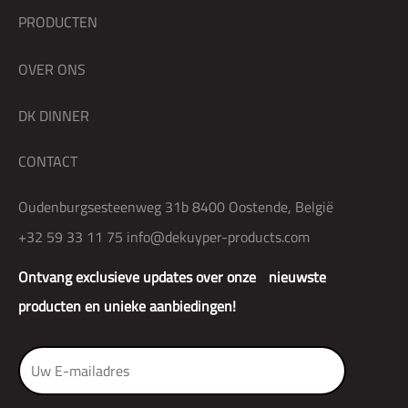
PRODUCTEN
OVER ONS
DK DINNER
CONTACT
Oudenburgsesteenweg 31b 8400 Oostende, België
+32 59 33 11 75
info@dekuyper-products.com
Ontvang exclusieve updates over onze nieuwste
producten en unieke aanbiedingen!