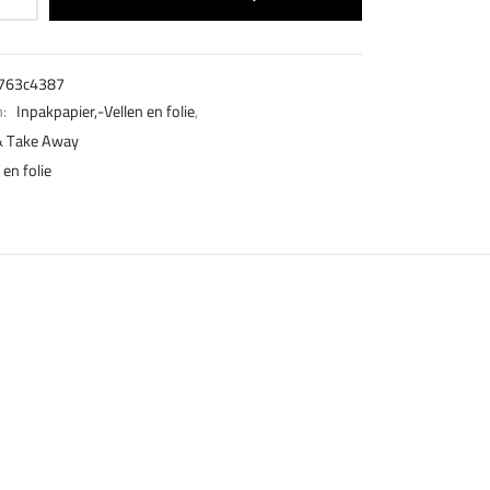
763c4387
n:
Inpakpapier,-Vellen en folie
,
& Take Away
 en folie