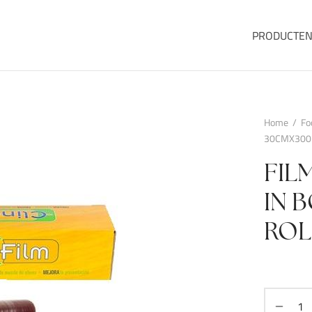
PRODUCTE
Home
/
Fo
30CMX300M
FIL
IN 
ROL