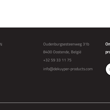
Oudenburgsesteenweg 31b
On
N
8400 Oostende, België
pr
+32 59 33 11 75
info@dekuyper-products.com
R