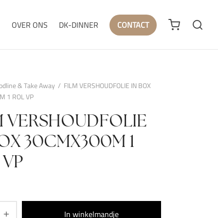
N
OVER ONS
DK-DINNER
CONTACT
odline & Take Away
/
FILM VERSHOUDFOLIE IN BOX
 1 ROL VP
M VERSHOUDFOLIE
BOX 30CMX300M 1
 VP
In winkelmandje