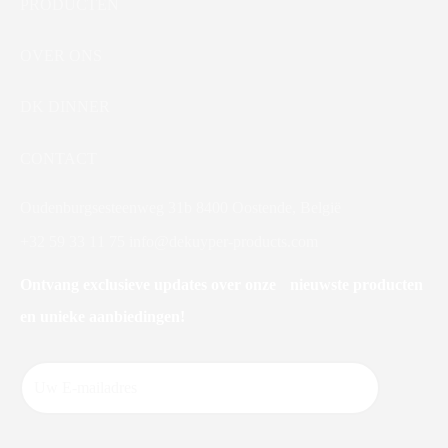
PRODUCTEN
OVER ONS
DK DINNER
CONTACT
Oudenburgsesteenweg 31b 8400 Oostende, België
+32 59 33 11 75
info@dekuyper-products.com
Ontvang exclusieve updates over onze nieuwste producten
en unieke aanbiedingen!