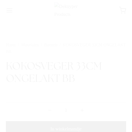
Home
/
Materialen
/
Borstels
/
KOKOSVEGER 33CM ONGELAKT
BB
KOKOSVEGER 33CM
ONGELAKT BB
In winkelmandje