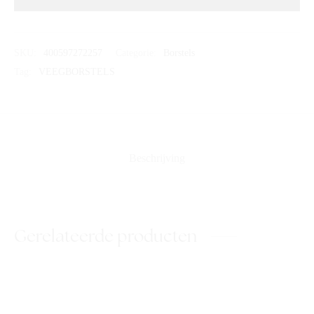
SKU:
400597272257
Categorie:
Borstels
Tag:
VEEGBORSTELS
Beschrijving
Gerelateerde producten