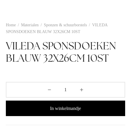
Home
/
Materialen
/
Sponzen & schuurborstels
/
VILEDA
SPONSDOEKEN BLAUW 32X26CM 10ST
VILEDA SPONSDOEKEN
BLAUW 32X26CM 10ST
In winkelmandje