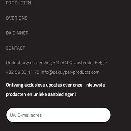
PRODUCTEN
OVER ONS
DK DINNER
CONTACT
Oudenburgsesteenweg 31b 8400 Oostende, België
+32 59 33 11 75
info@dekuyper-products.com
Ontvang exclusieve updates over onze nieuwste
producten en unieke aanbiedingen!