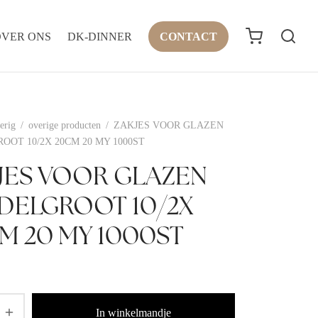
OVER ONS
DK-DINNER
CONTACT
erig
/
overige producten
/
ZAKJES VOOR GLAZEN
OOT 10/2X 20CM 20 MY 1000ST
JES VOOR GLAZEN
DELGROOT 10/2X
M 20 MY 1000ST
In winkelmandje