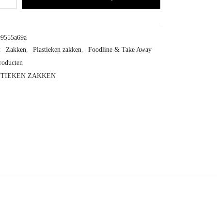
09555a69a
:
Zakken
,
Plastieken zakken
,
Foodline & Take Away
roducten
STIEKEN ZAKKEN