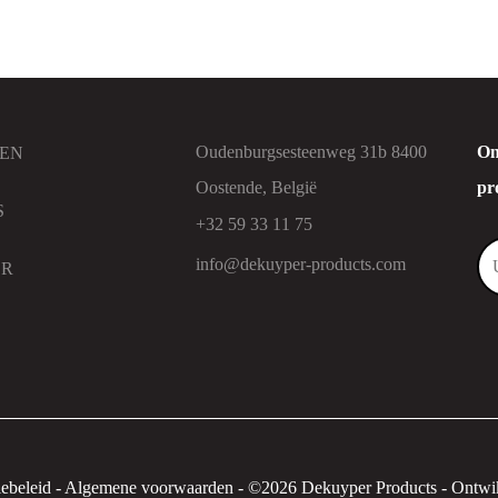
Oudenburgsesteenweg 31b 8400
On
EN
Oostende, België
pr
S
+32 59 33 11 75
info@dekuyper-products.com
ER
ebeleid
-
Algemene voorwaarden
-
©2026 Dekuyper Products - Ontwik