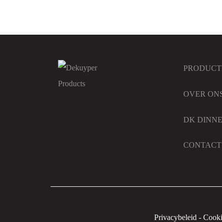
PRODUCT
OVER ON
DK DINN
CONTACT
Privacybeleid
-
Cooki