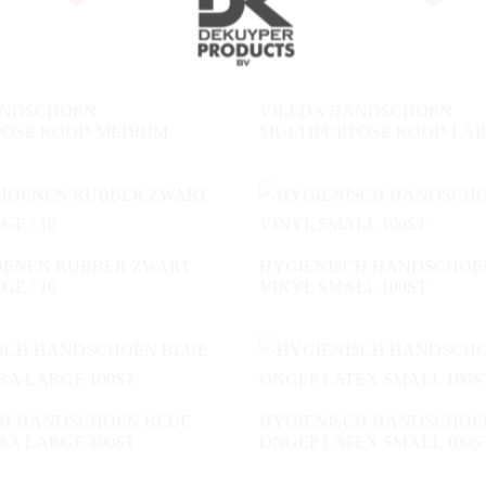
ANDSCHOEN
VILEDA HANDSCHOEN
POSE ROOD MEDIUM
MULTIPURPOSE ROOD LA
ENEN RUBBER ZWART
HYGIENISCH HANDSCHOE
E / 10
VINYL SMALL 100ST
CH HANDSCHOEN BLUE
HYGIENISCH HANDSCHOE
RA LARGE 100ST
ONGEP LATEX SMALL 100S