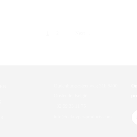
1
2
Next →
Oudenburgsesteenweg 31b 8400
On
EN
Oostende, België
pr
S
+32 59 33 11 75
info@dekuyper-products.com
ER