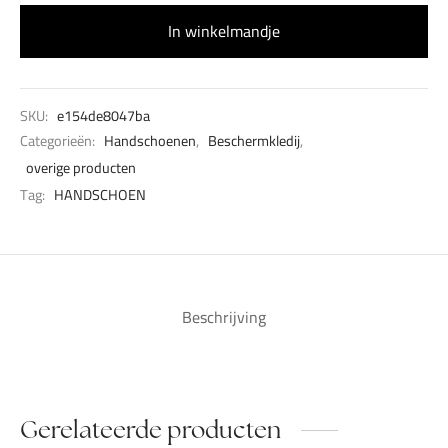
In winkelmandje
SKU:
e154de8047ba
Categorieën:
Handschoenen
,
Beschermkledij
,
overige producten
Tag:
HANDSCHOEN
Beschrijving
Gerelateerde producten