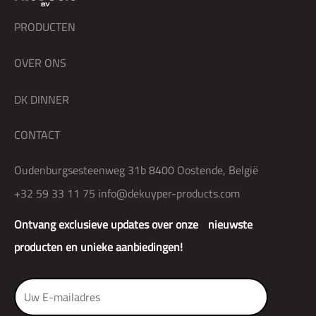
PRODUCTEN
OVER ONS
DK DINNER
CONTACT
Oudenburgsesteenweg 31b 8400 Oostende, België
+32 59 33 11 75
info@dekuyper-products.com
Ontvang exclusieve updates over onze nieuwste
producten en unieke aanbiedingen!