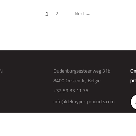
1
2
Next →
Oudenburgsesteenweg 31b
On
N
8400 Oostende, België
pr
+32 59 33 11 75
info@dekuyper-products.com
R