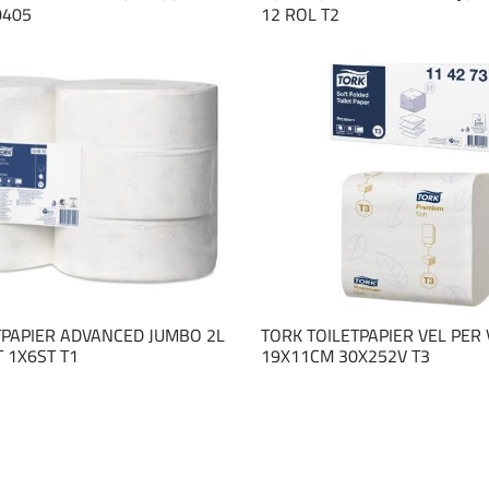
0405
12 ROL T2
TPAPIER ADVANCED JUMBO 2L
TORK TOILETPAPIER VEL PER 
 1X6ST T1
19X11CM 30X252V T3