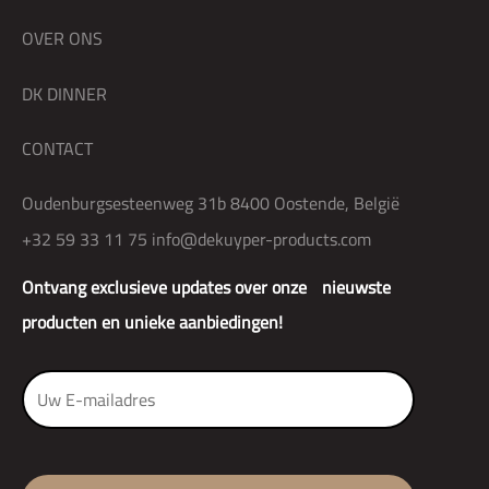
OVER ONS
DK DINNER
CONTACT
Oudenburgsesteenweg 31b 8400 Oostende, België
+32 59 33 11 75
info@dekuyper-products.com
Ontvang exclusieve updates over onze nieuwste
producten en unieke aanbiedingen!