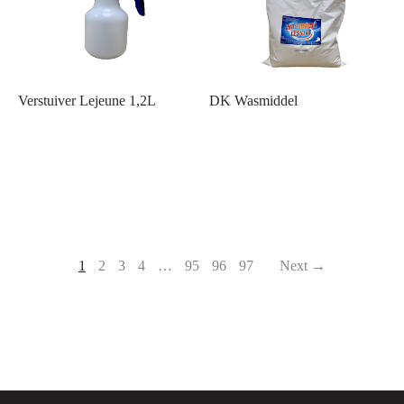
Verstuiver Lejeune 1,2L
DK Wasmiddel
1
2
3
4
…
95
96
97
Next →