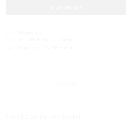
In winkelmandje
SKU:
eb4c5a6a6b73
Categorieën:
DK Products
,
overige producten
Tags:
DK-products
,
DK Flow Prof 5L
Beschrijving
Gerelateerde producten