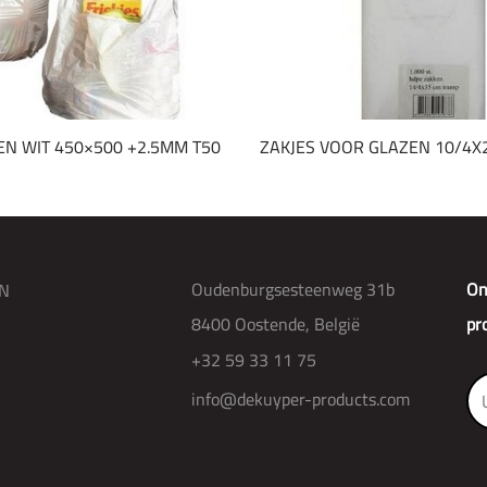
N WIT 450×500 +2.5MM T50
ZAKJES VOOR GLAZEN 10/4X
Oudenburgsesteenweg 31b
On
N
8400 Oostende, België
pr
+32 59 33 11 75
info@dekuyper-products.com
R