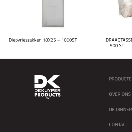
Diepvrieszakken 18X25 – 1000ST
DRAAGTASSE
– 500 ST
PRODUCTE
OVER ONS
DK DINNE
CONTACT