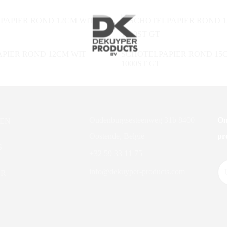
PIER ROND 12CM WIT
SCHOTELPAPIER ROND 15
1000ST GT
Oudenburgsesteenweg 31b 8400
On
EN
Oostende, België
pr
S
+32 59 33 11 75
info@dekuyper-products.com
ER