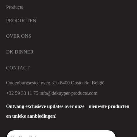
PRODUCTEN
OVER ONS
DK DINNER
CONTACT
Oudenburgsesteenweg 31b 8400 Oostende, België
+32 59 33 11 75
info@dekuyper-products.com
Ontvang exclusieve updates over onze nieuwste producten
en unieke aanbiedingen!