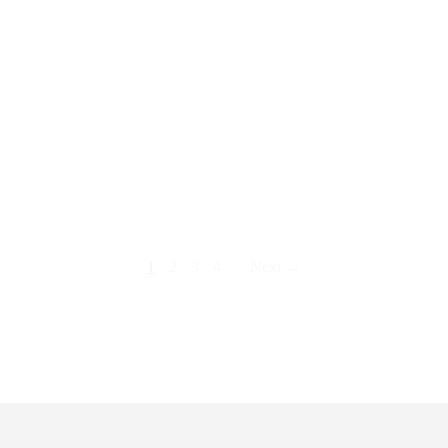
STOMPKAARS RUSTIC
OUD ROZE 130/68 6ST
STOMPKAARS RUSTIC
METALIC KOPERBRUIN
130/68 6ST
1
2
3
4
Next →