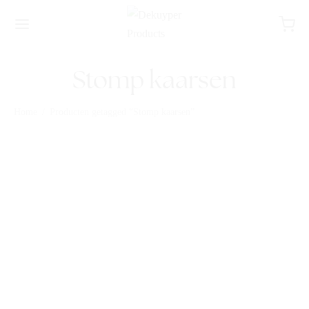
Stomp kaarsen
Home
/
Producten getagged “Stomp kaarsen”
STOMPKAARS RUSTIC
IVOOR 200/100 4ST
STOMPKAARS RUSTIC
SOFT PEARL IVOOR
100/100 3ST