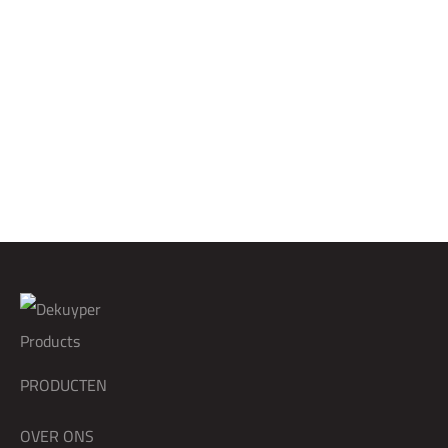
DK Reukwegnemer
DK Quick & Clean Wipes
DK Wasverzachter
Color Liquid – Wasmiddel
Kleur
PRODUCTEN
OVER ONS