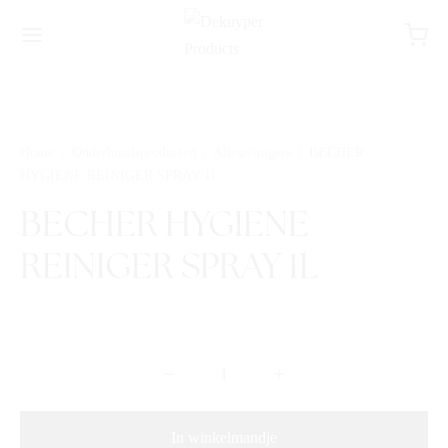
Home
/
Onderhoudsproducten
/
Allesreinigers
/
BECHER
HYGIENE REINIGER SPRAY 1L
BECHER HYGIENE
REINIGER SPRAY 1L
In winkelmandje