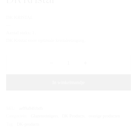
DK KRISTAL
—
Aantal stuks: 1.
DK Kristal voor optimale kristalreiniging.
In winkelmandje
SKU:
ae89a84fcbdb
Categorieën:
Glazenreinigers
,
DK Products
,
overige producten
Tag:
DK-products