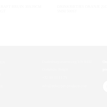
KRAFT BRUIN 30X39CM
DRINKRIETJES ORANJE 21
 GT
5MM 500ST
Oudenburgsesteenweg 31b 8400
On
EN
Oostende, België
pr
S
+32 59 33 11 75
info@dekuyper-products.com
ER