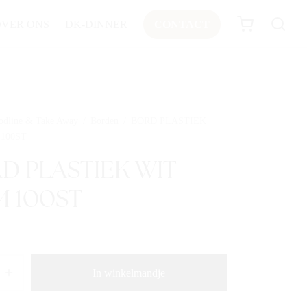
OVER ONS
DK-DINNER
CONTACT
odline & Take Away
/
Borden
/
BORD PLASTIEK
 100ST
D PLASTIEK WIT
M 100ST
In winkelmandje