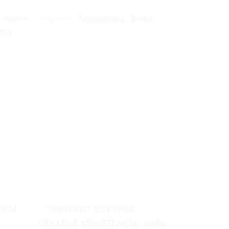
30baf61e
Categorieën:
Tafelaankleding
,
Borden
DEN,