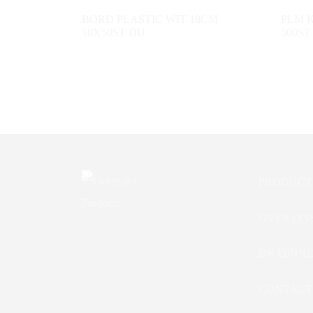
BORD PLASTIC WIT 18CM
PLM 
10X50ST DU
500ST
PRODUCT
OVER ON
DK DINN
CONTACT