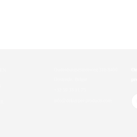
rix
DK Wasverzachter
Oudenburgsesteenweg 31b 8400
On
EN
Oostende, België
pr
S
+32 59 33 11 75
info@dekuyper-products.com
ER