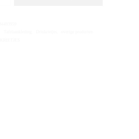
84493959
:
Tafelaankleding
,
Drinkrietjes
,
overige producten
KRIETJES