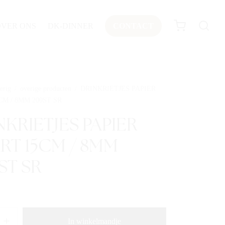
OVER ONS
DK-DINNER
CONTACT
erig
/
overige producten
/
DRINKRIETJES PAPIER
CM / 8MM 200ST SR
NKRIETJES PAPIER
RT 15CM / 8MM
ST SR
In winkelmandje