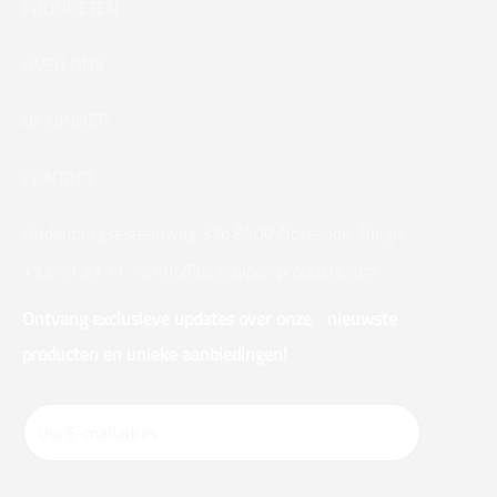
PRODUCTEN
OVER ONS
DK DINNER
CONTACT
Oudenburgsesteenweg 31b 8400 Oostende, België
+32 59 33 11 75
info@dekuyper-products.com
Ontvang exclusieve updates over onze nieuwste
producten en unieke aanbiedingen!