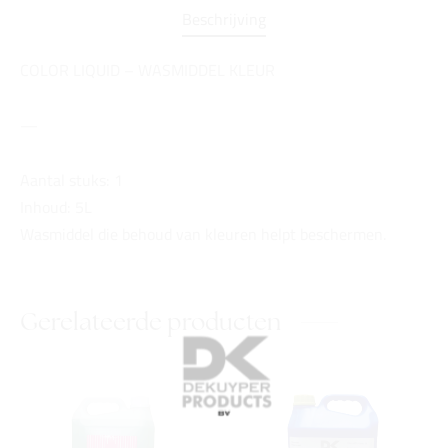
Beschrijving
COLOR LIQUID – WASMIDDEL KLEUR
—
Aantal stuks: 1
Inhoud: 5L
Wasmiddel die behoud van kleuren helpt beschermen.
Gerelateerde producten