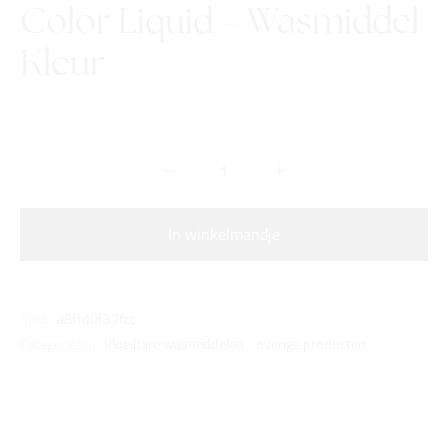
Color Liquid – Wasmiddel
Kleur
In winkelmandje
SKU:
a8ffd0f37fcc
Categorieën:
Vloeibare wasmiddelen
,
overige producten