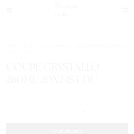
Home
/
Overig
/
overige producten
/
COUPE CRYSTALLO 260ML
20X24ST DU
COUPE CRYSTALLO
260ML 20X24ST DU
In winkelmandje