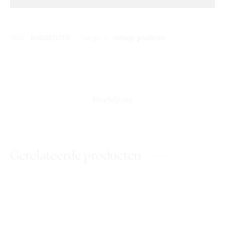
SKU:
bc41d6211f3f
Categorie:
overige producten
Beschrijving
Gerelateerde producten