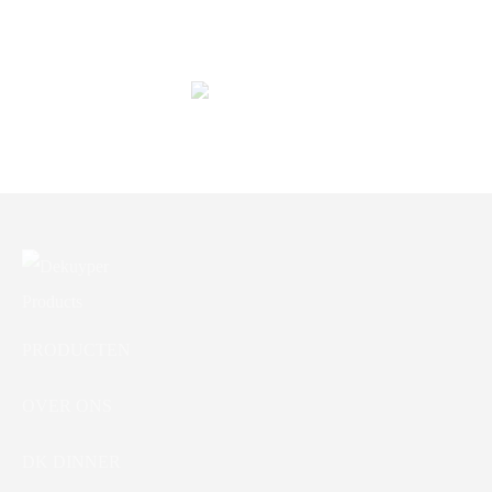
DK Super Detergent
DK Vloerglans
DK Koperglans
Keukenhanddoek
PRODUCTEN
OVER ONS
DK DINNER