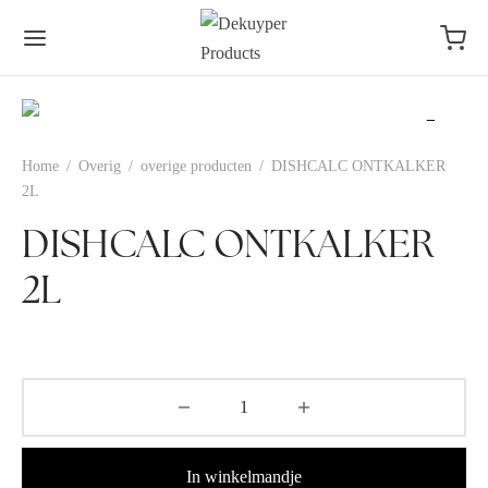
Home
/
Overig
/
overige producten
/
DISHCALC ONTKALKER
2L
DISHCALC ONTKALKER
2L
In winkelmandje