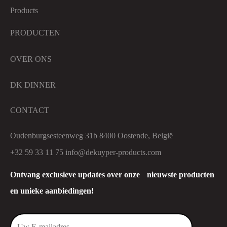
PRODUCTEN
OVER ONS
DK DINNER
CONTACT
Oudenburgsesteenweg 31b 8400 Oostende, België
+32 59 33 11 75
info@dekuyper-products.com
Ontvang exclusieve updates over onze nieuwste producten
en unieke aanbiedingen!