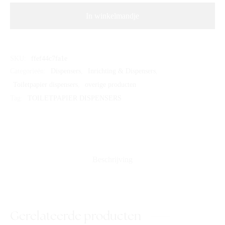
In winkelmandje
SKU:
ffef44c7fa1e
Categorieën:
Dispensers
,
Inrichting & Dispensers
,
Toiletpapier dispensers
,
overige producten
Tag:
TOILETPAPIER DISPENSERS
Beschrijving
Gerelateerde producten