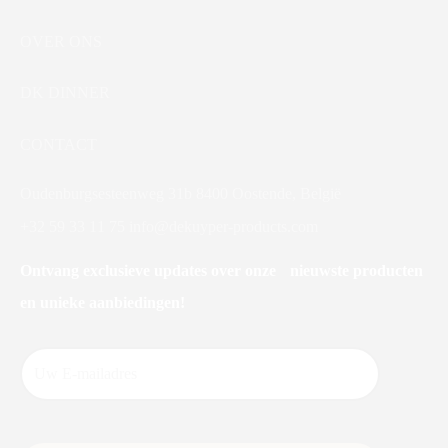
OVER ONS
DK DINNER
CONTACT
Oudenburgsesteenweg 31b 8400 Oostende, België
+32 59 33 11 75
info@dekuyper-products.com
Ontvang exclusieve updates over onze nieuwste producten
en unieke aanbiedingen!