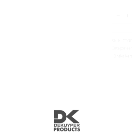
SKU:
CTO
Categorieë
Ontkalker