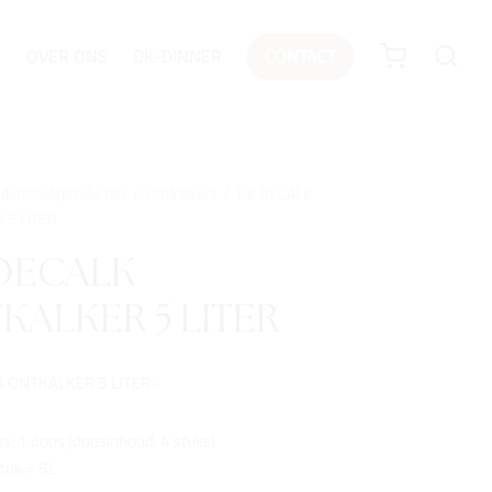
N
OVER ONS
DK-DINNER
CONTACT
derhoudsproducten
/
Ontkalkers
/
DK DECALK
 5 LITER
DECALK
KALKER 5 LITER
 ONTKALKER 5 LITER-
ks: 1 doos (doosinhoud: 4 stuks)
stuk = 5L