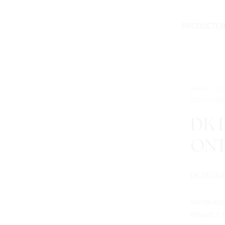
PRODUCTE
Home
/
On
ONTKALKER
DK 
ONT
DK DECALK
Aantal stu
Inhoud: 1 