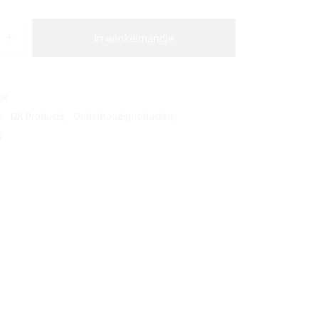
In winkelmandje
DK
n:
DK Products
,
Onderhoudsproducten
,
s