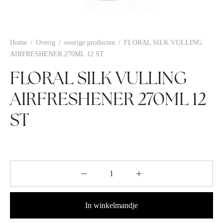
Home
/
Overig
/
overige producten
/
FLORAL SILK VULLING
AIRFRESHENER 270ML 12 ST
FLORAL SILK VULLING
AIRFRESHENER 270ML 12
ST
In winkelmandje