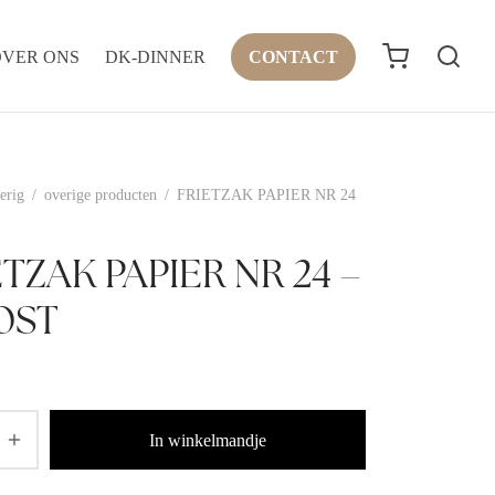
OVER ONS
DK-DINNER
CONTACT
erig
/
overige producten
/
FRIETZAK PAPIER NR 24
TZAK PAPIER NR 24 –
0ST
In winkelmandje