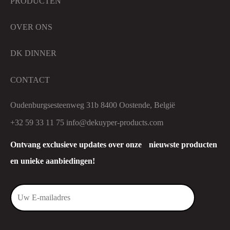
PRODUCTEN
OVER ONS
DK DINNER
CONTACT
Oudenburgsesteenweg 31b 8400 Oostende, België
+32 59 33 11 75
info@dekuyper-products.com
Ontvang exclusieve updates over onze nieuwste producten
en unieke aanbiedingen!