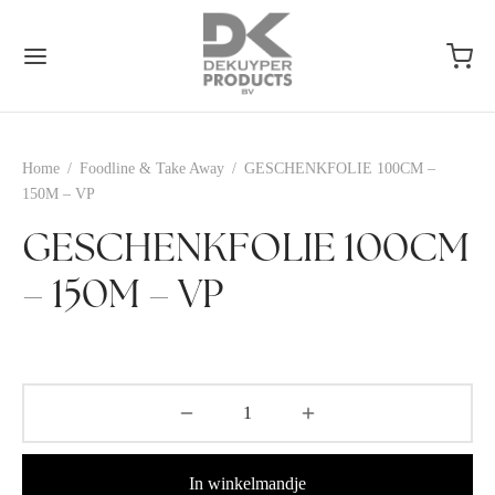
Home
/
Foodline & Take Away
/
GESCHENKFOLIE 100CM –
150M – VP
GESCHENKFOLIE 100CM
– 150M – VP
In winkelmandje