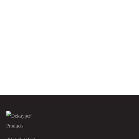
SCHAALTJE A13 440CC
VACUUMZAKKEN
4X250ST VP
400X400MM 500ST
VACUUMZAKKEN
VACUUMZAKKEN
500X700MM 250ST
400X500MM 500ST