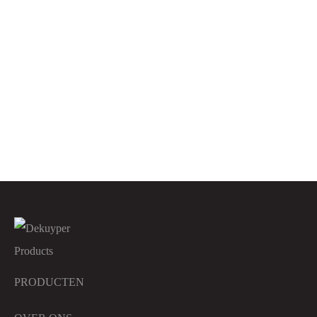
DK Koperglans
Color Liquid – Wasmiddel
Kleur
DK Super Detergent
DK Shampoo shower fresh
hair & body 5L
PRODUCTEN