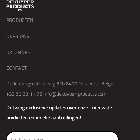
PRODUCTEN
OVER ONS
DK DINNER
CONTACT
Oudenburgsesteenweg 31b 8400 Oostende, België
+32 59 33 11 75
info@dekuyper-products.com
Ontvang exclusieve updates over onze nieuwste
producten en unieke aanbiedingen!