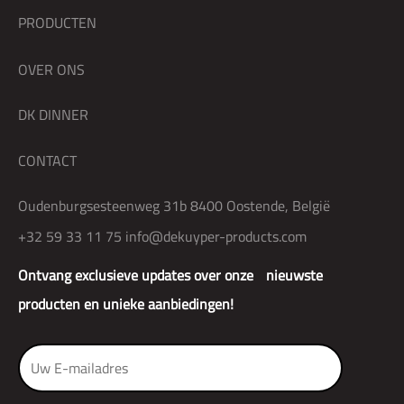
PRODUCTEN
OVER ONS
DK DINNER
CONTACT
Oudenburgsesteenweg 31b 8400 Oostende, België
+32 59 33 11 75
info@dekuyper-products.com
Ontvang exclusieve updates over onze nieuwste
producten en unieke aanbiedingen!