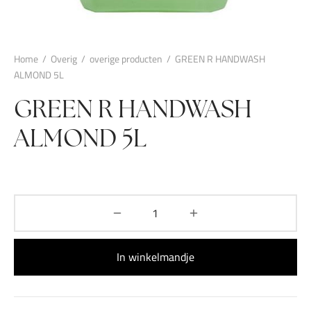
Home
/
Overig
/
overige producten
/
GREEN R HANDWASH
ALMOND 5L
GREEN R HANDWASH
ALMOND 5L
In winkelmandje