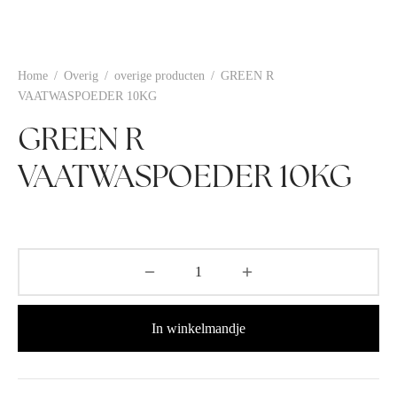
Home
/
Overig
/
overige producten
/
GREEN R
VAATWASPOEDER 10KG
GREEN R
VAATWASPOEDER 10KG
In winkelmandje