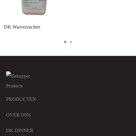
DK Wasverzachter
PRODUCTEN
OVER ONS
DK DINNER