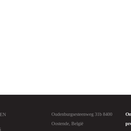
Keukenhanddoek
verzachter
Oudenburgsesteenweg 31b 8400
On
EN
Oostende, België
pr
S