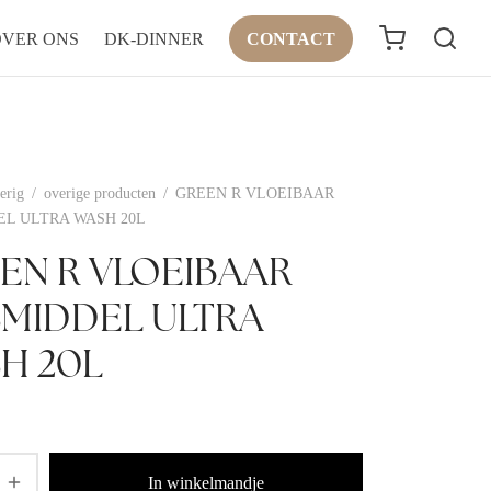
OVER ONS
DK-DINNER
CONTACT
erig
/
overige producten
/
GREEN R VLOEIBAAR
L ULTRA WASH 20L
EN R VLOEIBAAR
MIDDEL ULTRA
H 20L
In winkelmandje