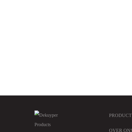
DK Glorix
DK Was
PRODUCT
OVER ON