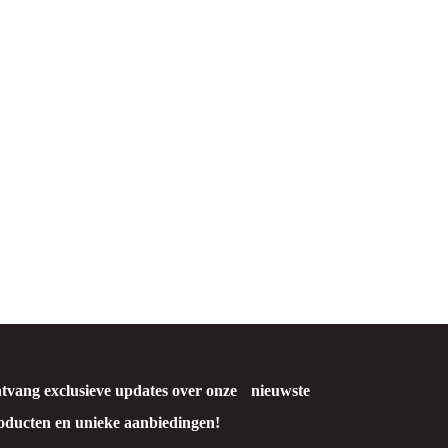
DK Shampoo shower fresh hair & body
5L
tvang exclusieve updates over onze nieuwste
oducten en unieke aanbiedingen!