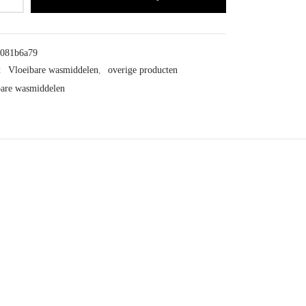
3081b6a79
:
Vloeibare wasmiddelen
,
overige producten
bare wasmiddelen