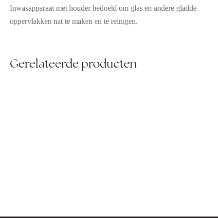
Inwasapparaat met houder bedoeld om glas en andere gladde
oppervlakken nat te maken en te reinigen.
Gerelateerde producten
DK Quick & Clean Wipes
Keukenhanddoek
DK Flow
DK Handgel Alcohol