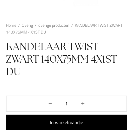
Home
/
Overig
/
overige producten
/
KANDELAAR TWIST ZWART
140X75MM 4X1ST DU
KANDELAAR TWIST
ZWART 140X75MM 4X1ST
DU
In winkelmandje