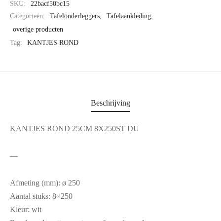
SKU:
22bacf50bc15
Categorieën:
Tafelonderleggers
,
Tafelaankleding
,
overige producten
Tag:
KANTJES ROND
Beschrijving
KANTJES ROND 25CM 8X250ST DU
—
Afmeting (mm): ø 250
Aantal stuks: 8×250
Kleur: wit