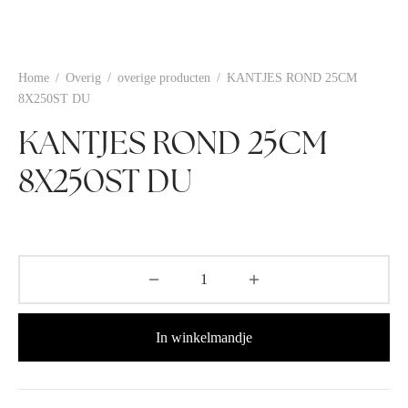
Home
/
Overig
/
overige producten
/
KANTJES ROND 25CM
8X250ST DU
KANTJES ROND 25CM
8X250ST DU
In winkelmandje